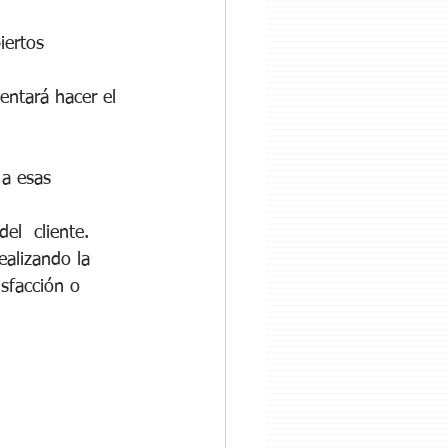
iertos 
entará hacer el 
 a esas 
el  cliente. 
ealizando la 
isfacción o 