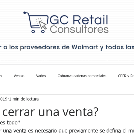
ar a los proveedores de Walmart y todas l
ICIO
CURSOS
EQUIPO
CLIENTES
BLOG
CONTACTO
FA
n
Ventas
Varios
Cobranza cadenas comerciales
CPFR y Re
2019
1 min de lectura
cerrar una venta?
 es todo*
r una venta es necesario que previamente se defina el 