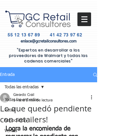
55 12 13 67 89
41 42 73 97 62
enlace@gcretailconsultores.com
"Expertos en desarrollar a los
proveedores de Walmart y todas las
cadenas comerciales"
Entrada
Todas las entradas
Gerardo Crail
Todas las entradas
14 ene
1 min de lectura
Lo que quedó pendiente
Retail
con retailers!
Negociación
Logra la encomienda de 
Ventas