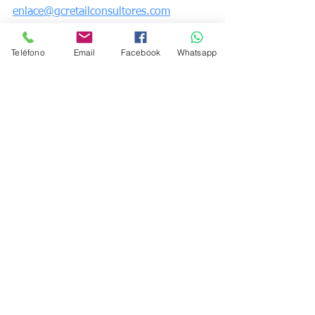
enlace@gcretailconsultores.com
Gerardo Crail CH.
Teléfono
Email
Facebook
Whatsapp
GC Retail Consultores
Retail
Ver todo
Entradas recientes