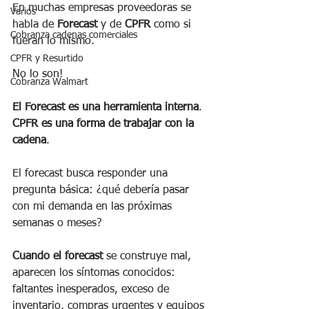
En muchas empresas proveedoras se 
Varios
habla de 
Forecast
 y de 
CPFR
 como si 
Cobranza cadenas comerciales
fueran lo mismo.
CPFR y Resurtido
No lo son!
Cobranza Walmart
El Forecast es una herramienta interna
.
CPFR es una forma de trabajar con la 
cadena
.
El forecast busca responder una 
pregunta básica: ¿qué debería pasar 
con mi demanda en las próximas 
semanas o meses?
Cuando el forecast
 se construye mal, 
aparecen los síntomas conocidos:
faltantes inesperados, exceso de 
inventario, compras urgentes y equipos 