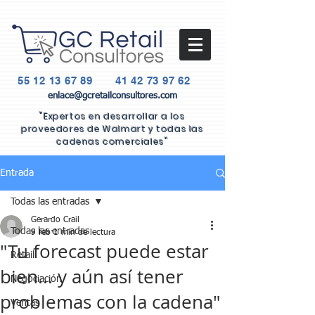
55 12 13 67 89
41 42 73 97 62
enlace@gcretailconsultores.com
"Expertos en desarrollar a los
proveedores de Walmart y todas las
cadenas comerciales"
Entrada
Todas las entradas
Gerardo Crail
Todas las entradas
9 feb
1 min de lectura
"Tu forecast puede estar
Retail
bien... y aún así tener
Negociación
problemas con la cadena"
Ventas