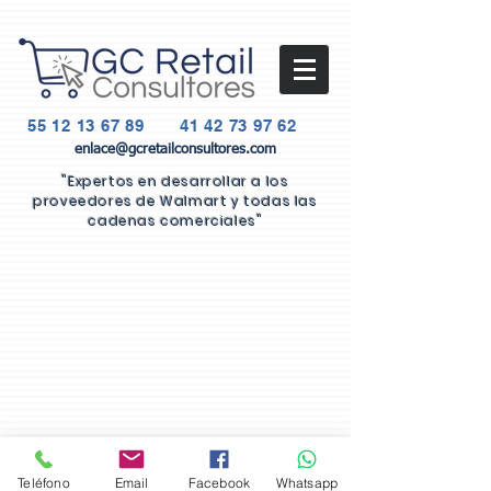
55 12 13 67 89
41 42 73 97 62
enlace@gcretailconsultores.com
"Expertos en desarrollar a los
proveedores de Walmart y todas las
cadenas comerciales"
Teléfono
Email
Facebook
Whatsapp
GC Retail Consultores ®. Corregidora #26, Tequisquiapan, Qro.