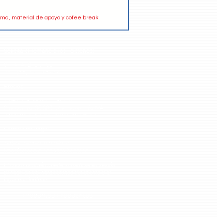
oma, material de apoyo y cofee break.
Solicita el Temario a los Teléfonos:
01 (414) 273 9762
044 (55) 12 13 6789
Precios:
1 persona: $3,900 más IVA.
2 personas: $3,600 p/persona más IVA.
3 personas: $3,300 p/persona más IVA.
Formas de Pago:
Tarjeta de crédito o
débito,
transferencia o deposito bancario.
El curso también puede impartirse en sesión
privada en las
instalaciones del cliente o el
lugar que indique.
Preguntas Frecuentes