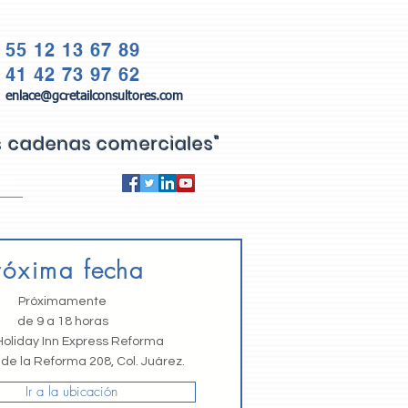
55 12 13 67 89
41 42 73 97 62
enlace@gcretailconsultores.com
as cadenas comerciales"
QS
róxima
fecha
Próximamente
de 9 a 18 horas
Holiday Inn Express Reforma
de la Reforma 208, Col. Juárez.
Ir a la ubicación