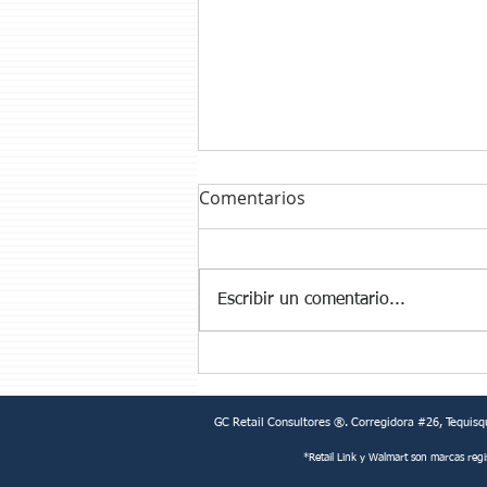
Comentarios
Escribir un comentario...
La principal misión de un
CPFR
GC Retail Consultores ®. Corregidora #26, Tequisq
*Retail Link y Walmart son marcas reg