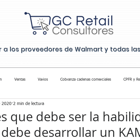
ar a los proveedores de Walmart y todas l
ICIO
CURSOS
EQUIPO
CLIENTES
BLOG
CONTACTO
FA
n
Ventas
Varios
Cobranza cadenas comerciales
CPFR y Re
b 2020
2 min de lectura
es que debe ser la habili
debe desarrollar un KA