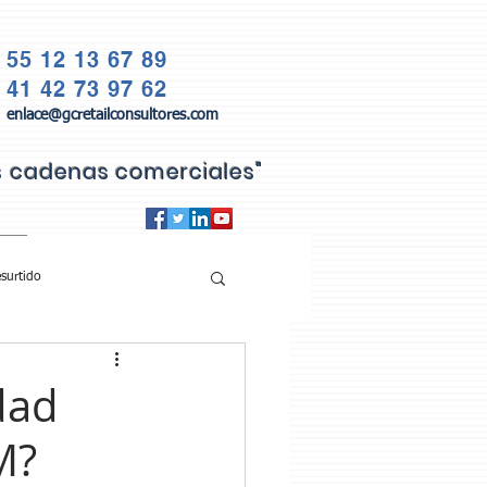
55 12 13 67 89
41 42 73 97 62
enlace@gcretailconsultores.com
as cadenas comerciales"
QS
surtido
dad
M?