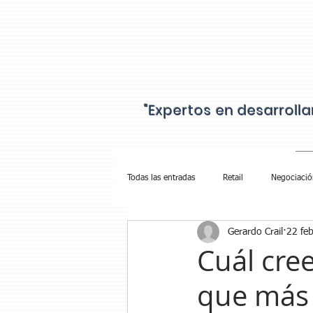
"Expertos en desarroll
IN
Todas las entradas
Retail
Negociació
Gerardo Crail
22 fe
Cobranza Walmart
Cuál cre
que más 