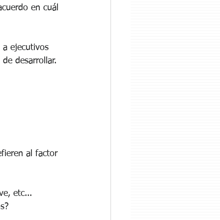
acuerdo en cuál 
 a ejecutivos 
de desarrollar. 
ieren al factor 
e, etc... 
os?