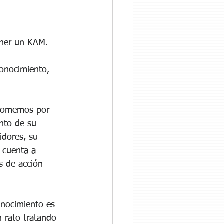
ener un KAM. 
onocimiento, 
 tomemos por 
nto de su 
idores, su 
a cuenta a 
s de acción 
onocimiento es 
 rato tratando 