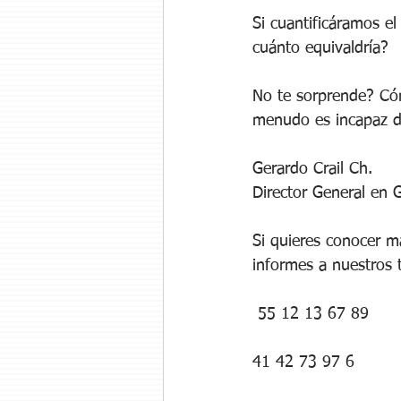
Si cuantificáramos el
cuánto equivaldría?
No te sorprende? Cóm
menudo es incapaz de
Gerardo Crail Ch.
Director General en G
Si quieres conocer m
informes a nuestros 
 55 12 13 67 89
41 42 73 97 6