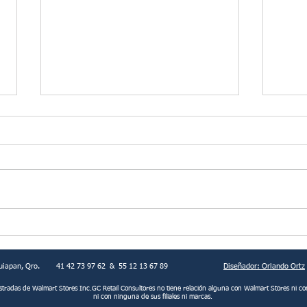
¿Otra vez sin respuesta?
Así 
uiapan, Qro.
41 42 73 97 62 & 55 12 13 67 89
Diseñador: Orlando Ortz
istradas de Walmart Stores Inc.GC Retail Consultores no tiene relación alguna con Walmart Stores
ni co
ni con ninguna de sus filiales ni marcas.