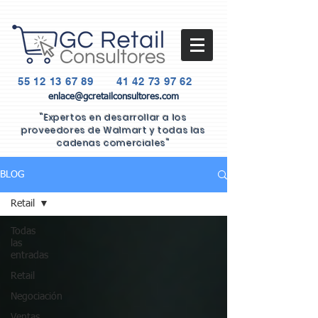
55 12 13 67 89
41 42 73 97 62
enlace@gcretailconsultores.com
"Expertos en desarrollar a los
proveedores de Walmart y todas las
cadenas comerciales"
BLOG
Retail
Todas
las
entradas
Retail
Negociación
Ventas