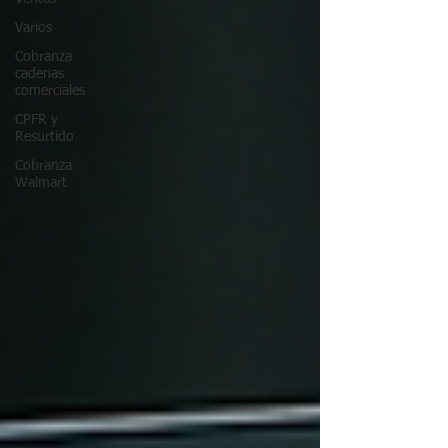
Varios
Cobranza
cadenas
comerciales
CPFR y
Resurtido
Cobranza
Walmart