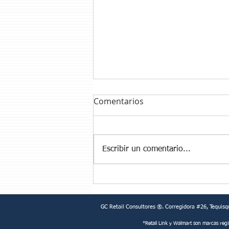
Comentarios
Escribir un comentario...
Cobranza: La piedra en el
zapato de los proveedores!
GC Retail Consultores ®. Corregidora #26, Tequisq
*Retail Link y Walmart son marcas reg