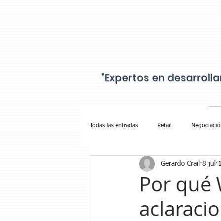
"Expertos en desarroll
IN
Todas las entradas
Retail
Negociació
Gerardo Crail
8 jul
Cobranza Walmart
Por qué 
aclaraci