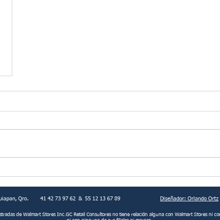
uiapan, Qro.
41 42 73 97 62 & 55 12 13 67 89
Diseñador: Orlando Ortz
istradas de Walmart Stores Inc.GC Retail Consultores no tiene relación alguna con Walmart Stores
ni co