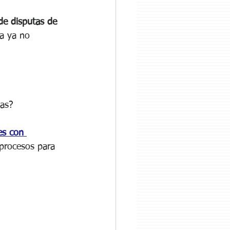
de disputas de 
a ya no 
las?
es con 
procesos para 