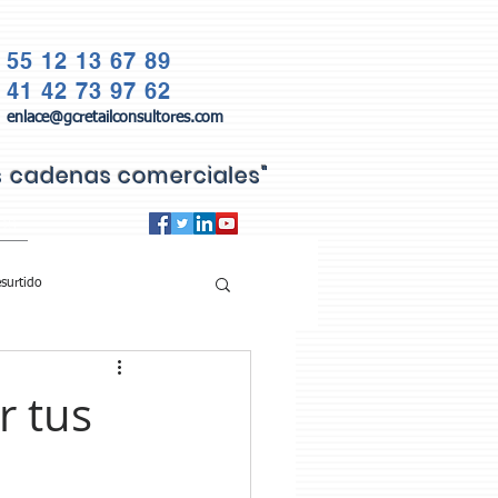
55 12 13 67 89
41 42 73 97 62
enlace@gcretailconsultores.com
as cadenas comerciales"
QS
surtido
r tus