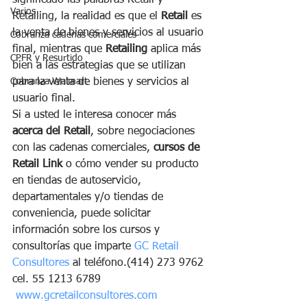
significado las palabras Retail y 
Varios
Retailing, la realidad es que el 
Retail
 es 
la venta de bienes y servicios al usuario 
Cobranza cadenas comerciales
final, mientras que 
Retailing
 aplica más 
CPFR y Resurtido
bien a las estrategias que se utilizan 
Cobranza Walmart
para la venta de bienes y servicios al 
usuario final.
Si a usted le interesa conocer más 
acerca del Retail
, sobre negociaciones 
con las cadenas comerciales, 
cursos de 
Retail Link
 o cómo vender su producto 
en tiendas de autoservicio, 
departamentales y/o tiendas de 
conveniencia, puede solicitar 
información sobre los cursos y 
consultorías que imparte 
GC Retail 
Consultores 
al teléfono.(414) 273 9762 
cel. 55 1213 6789 
www.gcretailconsultores.com