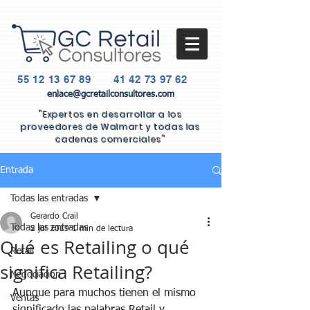
55 12 13 67 89
41 42 73 97 62
enlace@gcretailconsultores.com
"Expertos en desarrollar a los
proveedores de Walmart y todas las
cadenas comerciales"
Entrada
Todas las entradas
Gerardo Crail
Todas las entradas
2 jul 2019
1 min de lectura
Qué es Retailing o qué
Retail
significa Retailing?
Negociación
Aunque para muchos tienen el mismo 
Ventas