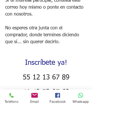
Si te interesa participar, contesta este 
correo hoy mismo o ponte en contacto 
con nosotros. 
No esperes otra junta con el 
comprador, donde termines diciendo 
que sí... sin querer decirlo.
Inscríbete ya!
55 12 13 67 89
41 42 73 97 62
enlace@gcretailconsultore
Teléfono
Email
Facebook
Whatsapp
s.com
informes@gcretailconsulto
res.com.mx