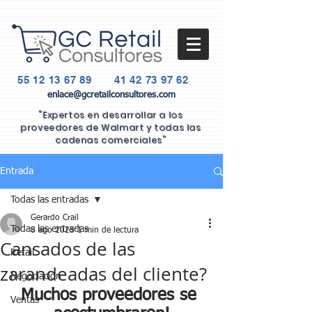
55 12 13 67 89
41 42 73 97 62
enlace@gcretailconsultores.com
"Expertos en desarrollar a los
proveedores de Walmart y todas las
cadenas comerciales"
Entrada
Todas las entradas
Gerardo Crail
Todas las entradas
8 ago 2025
1 min de lectura
Cansados de las
Retail
zarandeadas del cliente?
Negociación
Muchos proveedores se 
Ventas