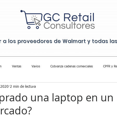
ar a los proveedores de Walmart y todas l
ICIO
CURSOS
EQUIPO
CLIENTES
BLOG
CONTACTO
FA
n
Ventas
Varios
Cobranza cadenas comerciales
CPFR y Re
l 2020
2 min de lectura
rado una laptop en un
rcado?