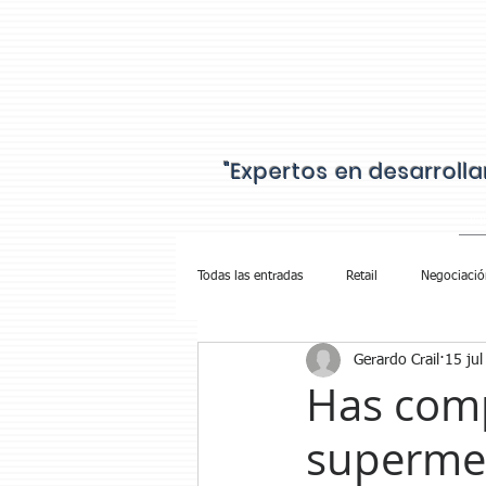
"Expertos en desarroll
IN
Todas las entradas
Retail
Negociació
Gerardo Crail
15 ju
Cobranza Walmart
Has comp
superme