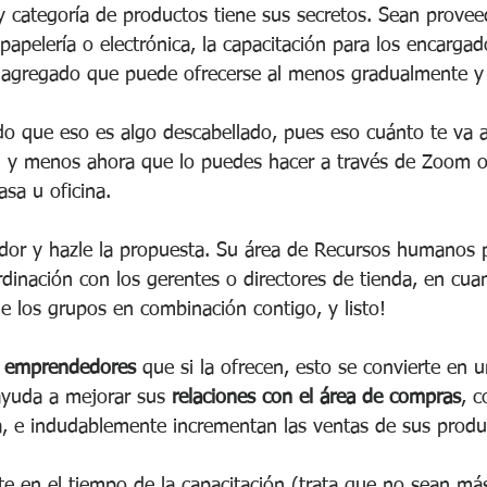
categoría de productos tiene sus secretos. Sean provee
 papelería o electrónica, la capacitación para los encargad
r agregado que puede ofrecerse al menos gradualmente y
o que eso es algo descabellado, pues eso cuánto te va a
! y menos ahora que lo puedes hacer a través de Zoom o
asa u oficina. 
dor y hazle la propuesta. Su área de Recursos humanos 
dinación con los gerentes o directores de tienda, en cuan
e los grupos en combinación contigo, y listo!
s emprendedores
 que si la ofrecen, esto se convierte en 
ayuda a mejorar sus 
relaciones con el área de compras
, c
, e indudablemente incrementan las ventas de sus produ
e en el tiempo de la capacitación (trata que no sean má