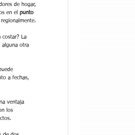
dores de hogar, 
os en el 
punto 
 regionalmente. 
 costar? La 
 alguna otra 
puede 
to a fechas, 
una ventaja 
on los 
ctos. 
s de dos 