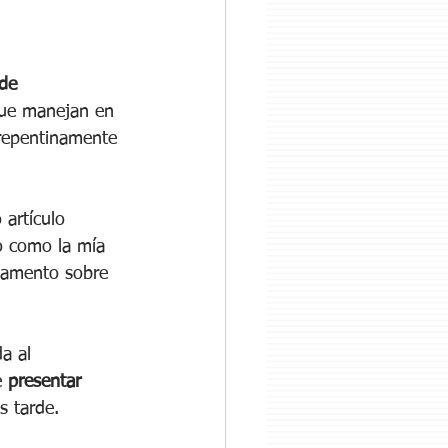
de 
que manejan en 
repentinamente 
artículo 
o como la mía 
tamento sobre 
a al 
 
presentar 
s tarde. 