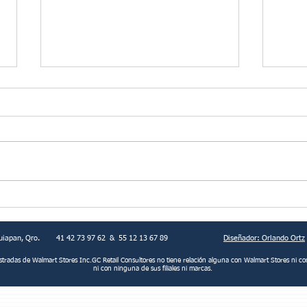
No es el comprador, es tu
Mien
margen!
baila
uiapan, Qro.
41 42 73 97 62 & 55 12 13 67 89
Diseñador: Orlando Ortz
istradas de Walmart Stores Inc.GC Retail Consultores no tiene relación alguna con Walmart Stores
ni co
ni con ninguna de sus filiales ni marcas.