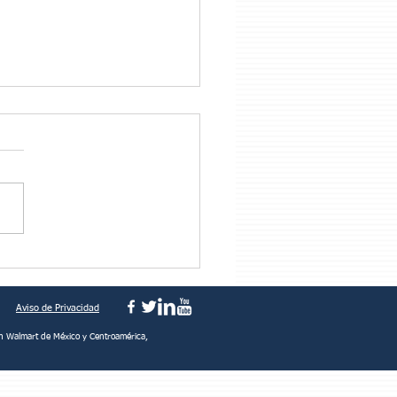
tras tu cedes, el otro
!
Aviso de Privacidad
n Walmart de México y Centroamérica,