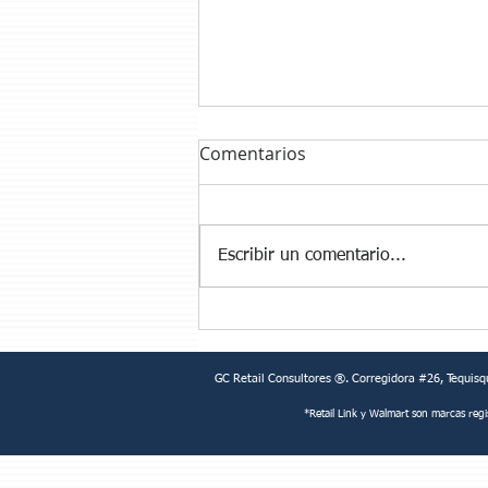
Comentarios
Escribir un comentario...
HAY NEGOCIACIONES QUE
NUNCA DEJAN DE DOLER
GC Retail Consultores ®. Corregidora #26, Tequisq
*Retail Link y Walmart son marcas reg