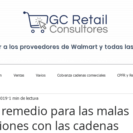
ar a los proveedores de Walmart y todas l
ICIO
CURSOS
EQUIPO
CLIENTES
BLOG
CONTACTO
FA
n
Ventas
Varios
Cobranza cadenas comerciales
CPFR y Re
2019
1 min de lectura
remedio para las malas
iones con las cadenas