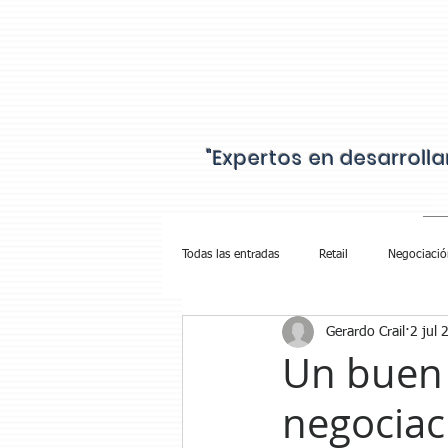
"Expertos en desarroll
IN
Todas las entradas
Retail
Negociació
Gerardo Crail
2 jul 
Cobranza Walmart
Un buen 
negociac