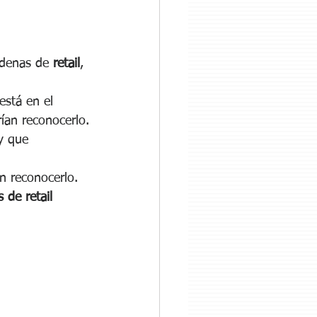
adenas de 
retail
, 
 está en el 
ían reconocerlo.
y que 
n reconocerlo.
 de retail