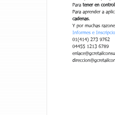
Para 
tener en control
Para aprender a apli
cadenas
.
Y por muchas razone
Informes e Inscripci
01(414) 273 9762
04455 1213 6789
enlace@gcretailconsu
direccion@gcretailco