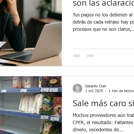
son las aclaraci
Tus pagos no los detienen al azar Muchas de la
detrás de cada retraso hay p
procesos que no son claros,..
Gerardo Crail
1 oct 2025
1 min de lectur
Sale más caro s
Muchos proveedores aún trab
CPFR, el resultado: Faltantes que cuestan clientes y
dinero, excedentes de...