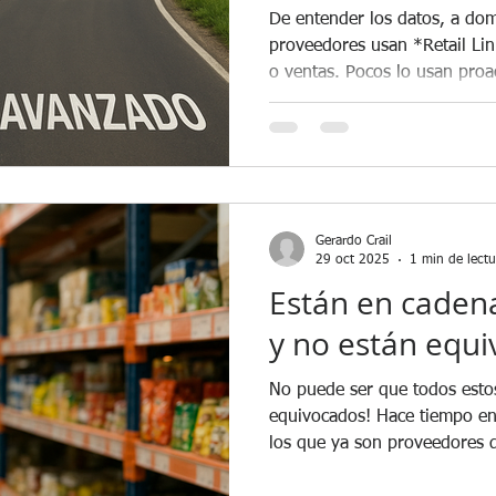
De entender los datos, a dominar
proveedores usan *Retail Link solo para consultar ped
o ventas. Pocos lo usan proactivamente, para negociar con
datos en mano o detectar oportunidades. Nuestros talleres
básico y avanzado están dise
Que cada reporte cobre senti
en hechos, no en suposiciones. Que cada reporte sea
ti una herramienta de inform
decisión. E
Gerardo Crail
29 oct 2025
1 min de lectu
Están en cadena
y no están equi
No puede ser que todos esto
equivocados! Hace tiempo en
los que ya son proveedores d
uno de ellos nos platicó su his