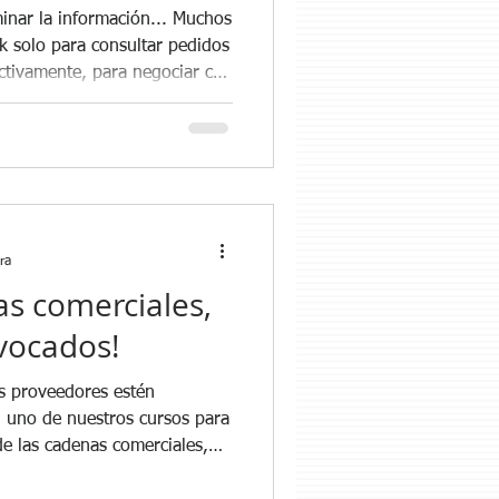
 la información... Muchos
idos
ñados para lograr justo eso:
do, y cada decisión se base
 para
ación, solución, planeación o
ra
s comerciales,
vocados!
s proveedores estén
 uno de nuestros cursos para
e las cadenas comerciales,
toria... En un inicio, el tenía