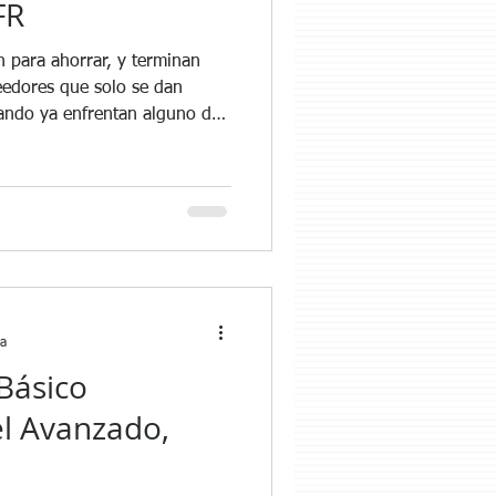
FR
 para ahorrar, y terminan
parente.
 la demanda real . 4 Las
s",
es un trámite, es una forma
ra
 Básico
el Avanzado,