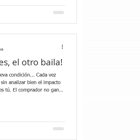
dicional , mayorista, etc… Sin
rse dentro del retail y
las cadenas comerciales .
 de las personas a las que
ban baldes
ra
s, el otro baila!
ndición... Cada vez
sin analizar bien el impacto
res tú. El comprador no gana
upaciones, tus tiempos, tus
s que ni imaginas. Pero tú
has cosas de el y mejorar el
cómo piensa. En nuestro curso
ndes Cadenas Comerciales ,
r tu