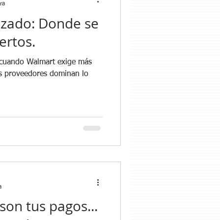
ra
nzado: Donde se
ertos.
 cuando Walmart exige más
a
son tus pagos...