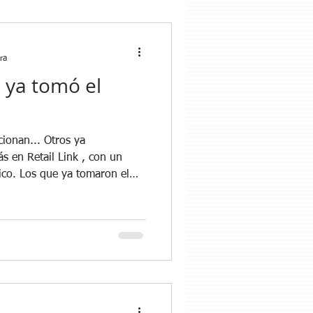
ra
 ya tomó el
.. Otros ya
s en Retail Link , con un
co. Los que ya tomaron el
 que detrás de cada reporte
el panorama, ayuda a tomar
rrollar su negocio con
k es más que una herramienta
e inteligencia comercial que,
iferencia entre los pro