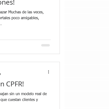
ones!
s veces,
ortales poco amigables,
.
a
in CPFR!
ajan sin un modelo real de