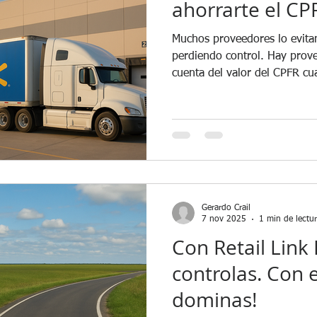
ahorrarte el CP
Muchos proveedores lo evitan
perdiendo control. Hay proveedores que solo se dan
cuenta del valor del CPFR cuando ya enfrentan alguno de
estos escenarios: 1 El cliente recorta pedidos sin previo
aviso. 2 El inventario se acumula sin explicación a
3 El forecast deja de reflejar
discusiones con el comprador giran en torno a "culpa
no a soluciones. El CPFR no 
de anticiparse! Cuando se ap
Gerardo Crail
7 nov 2025
1 min de lectu
Con Retail Link
controlas. Con 
dominas!