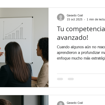
Gerardo Crail
15 oct 2025
1 min de lectu
Tu competencia
avanzado!
Cuando algunos aún no reaccionan.
aprendieron a profundizar má
enfoque mucho más estratégi
nivel avanzado, descubrieron
hay información que amplía 
mejores decisiones, y a desa
Walmart . Porque Retail Lin
de consulta : es una fuente d
bien aprovechada, marca la d
Gerardo Crail