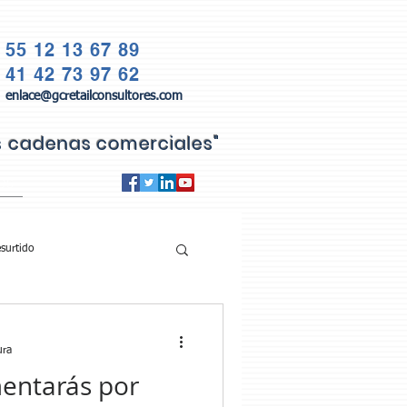
55 12 13 67 89
41 42 73 97 62
enlace@gcretailconsultores.com
as cadenas comerciales"
QS
surtido
ura
mentarás por