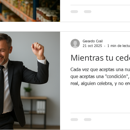
muchos clientes del canal tra
embargo, el pensaba en amplia
quería vender su producto a 
Comentó que la gran mayoría
mencionaba su idea, le echa
Gerardo Crail
21 oct 2025
1 min de lectu
Mientras tu cede
Cada vez que aceptas una nueva co
que aceptas una "condición", 
real, alguien celebra, y no e
por suerte: conoce tus preoc
puntos débiles y muchas cosa
también puedes aprender muc
juego... si logras entender 
Cómo Ganar Más Con Las Gra
descubrirás: - Cómo defende