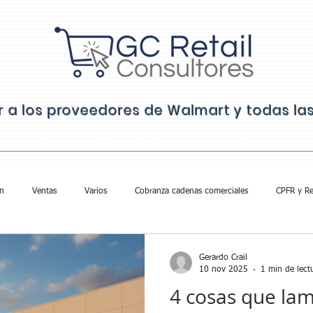
ar a los proveedores de Walmart y todas l
ICIO
CURSOS
EQUIPO
CLIENTES
BLOG
CONTACTO
FA
n
Ventas
Varios
Cobranza cadenas comerciales
CPFR y Re
Gerardo Crail
10 nov 2025
1 min de lect
4 cosas que la